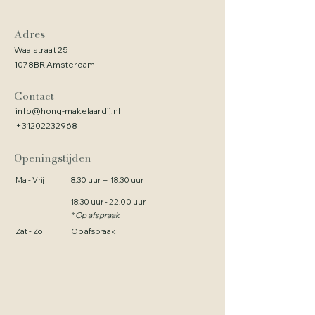
Adres
Waalstraat 25
1078BR Amsterdam
Contact
info@honq-makelaardij.nl
+31202232968
Openingstijden
Ma - Vrij
8:30 uur – 18:30 uur
18:30 uur - 22.00 uur
* Op afspraak
Zat - Zo
Op afspraak